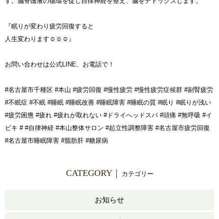
す。脳脊髄液の循環を促し自律神経を整え、脳をデトックスします。
『眠りが変わり疲労回復すると
人生変わります☺️☺️☺️』
お問い合わせは公式LINE、お電話で！
#名古屋市千種区 #本山 #疲労回復 #慢性疲労 #慢性疲労症候群 #副腎疲労
#不眠症 #不眠 #睡眠 #睡眠改善 #睡眠障害 #睡眠の質 #眠り #眠りが浅い
#疲労困憊 #疲れ #疲れが取れない #ドライへッドスパ #頭痛 #無呼吸 #イ
ビキ # #自律神経 #本山整体サロン #起立性調整障害 #名古屋市疲労回復
#名古屋市睡眠障害 #脂肪肝 #糖尿病
CATEGORY
カテゴリー
お知らせ