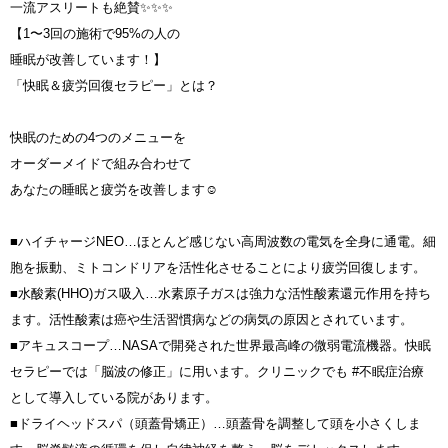
一流アスリートも絶賛✨✨✨
【1〜3回の施術で95%の人の
睡眠が改善しています！】
「快眠＆疲労回復セラピー」とは？
快眠のための4つのメニューを
オーダーメイドで組み合わせて
あなたの睡眠と疲労を改善します☺️
■ハイチャージNEO…ほとんど感じない高周波数の電気を全身に通電。細
胞を振動、ミトコンドリアを活性化させることにより疲労回復します。
■水酸素(HHO)ガス吸入…水素原子ガスは強力な活性酸素還元作用を持ち
ます。活性酸素は癌や生活習慣病などの病気の原因とされています。
■アキュスコープ…NASAで開発された世界最高峰の微弱電流機器。快眠
セラピーでは「脳波の修正」に用います。クリニックでも #不眠症治療
として導入している院があります。
■ドライヘッドスパ（頭蓋骨矯正）…頭蓋骨を調整して頭を小さくしま