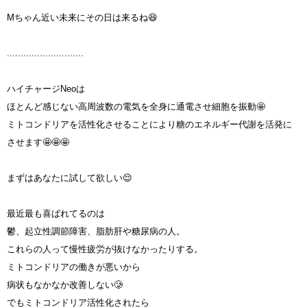
Mちゃん近い未来にその日は来るね😆
............................
ハイチャージNeoは
ほとんど感じない高周波数の電気を全身に通電させ細胞を振動🤩
ミトコンドリアを活性化させることにより糖のエネルギー代謝を活発に
させます🤩🤩🤩
まずはあなたに試して欲しい😌
最近最も喜ばれてるのは
鬱、起立性調節障害、脂肪肝や糖尿病の人。
これらの人って慢性疲労が抜けなかったりする。
ミトコンドリアの働きが悪いから
病状もなかなか改善しない🥲
でもミトコンドリア活性化されたら