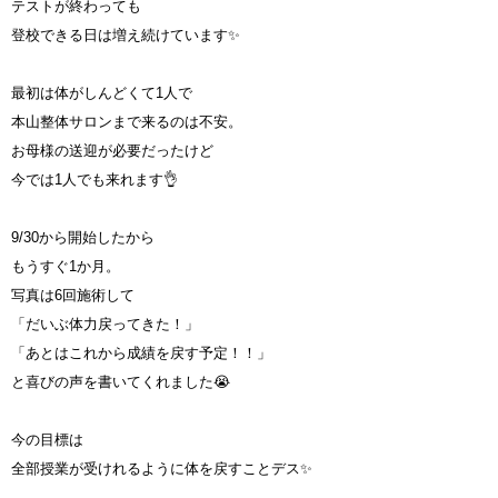
テストが終わっても
登校できる日は増え続けています✨
最初は体がしんどくて1人で
本山整体サロンまで来るのは不安。
お母様の送迎が必要だったけど
今では1人でも来れます👌
9/30から開始したから
もうすぐ1か月。
写真は6回施術して
「だいぶ体力戻ってきた！」
「あとはこれから成績を戻す予定！！」
と喜びの声を書いてくれました😭
今の目標は
全部授業が受けれるように体を戻すことデス✨