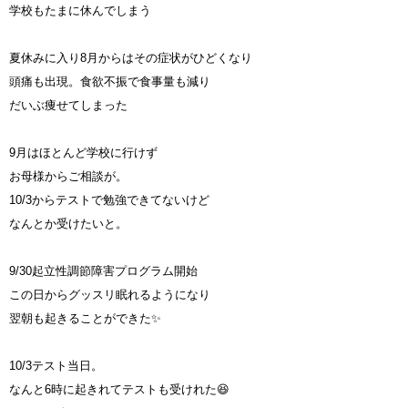
学校もたまに休んでしまう
夏休みに入り8月からはその症状がひどくなり
頭痛も出現。食欲不振で食事量も減り
だいぶ痩せてしまった
9月はほとんど学校に行けず
お母様からご相談が。
10/3からテストで勉強できてないけど
なんとか受けたいと。
9/30起立性調節障害プログラム開始
この日からグッスリ眠れるようになり
翌朝も起きることができた✨
10/3テスト当日。
なんと6時に起きれてテストも受けれた😆