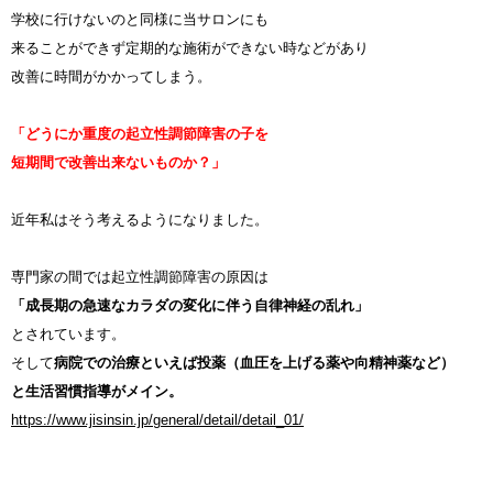
学校に行けないのと同様に当サロンにも
来ることができず定期的な施術ができない時などがあり
改善に時間がかかってしまう。
「どうにか重度の起立性調節障害の子を
短期間で改善出来ないものか？」
近年私はそう考えるようになりました。
専門家の間では起立性調節障害の原因は
「成長期の急速なカラダの変化に伴う自律神経の乱れ」
とされています。
そして
病院での治療といえば投薬（血圧を上げる薬や向精神薬など）
と生活習慣指導がメイン。
https://www.jisinsin.jp/general/detail/detail_01/